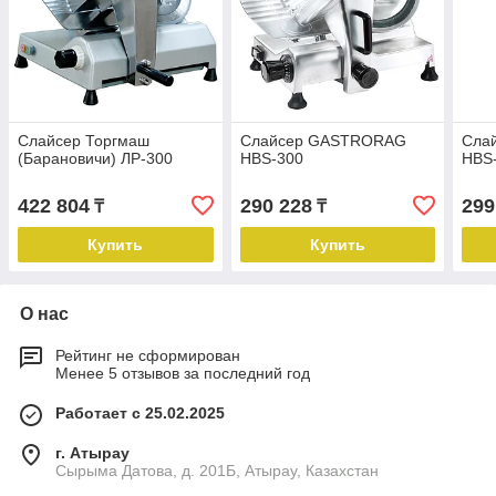
Слайсер Торгмаш
Слайсер GASTRORAG
Сла
(Барановичи) ЛР-300
HBS-300
HBS
422 804
290 228
299
₸
₸
Купить
Купить
О нас
Рейтинг не сформирован
Менее 5 отзывов за последний год
Работает с 25.02.2025
г. Атырау
Сырыма Датова, д. 201Б, Атырау, Казахстан