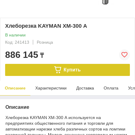
Хлеборезка KAYMAN ХМ-300 А
В наличии
Код: 241413
Розница
886 145
₸
Купить
Описание
Характеристики
Доставка
Оплата
Усл
Описание
Хлеборезка KAYMAN ХМ-300 А используется на
предприятиях общественного питания и торговли для
автоматизации нарезки хлеба различных сортов на ломтики
различной толщины. Модель оснащена серповидным ножом