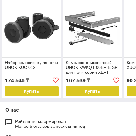
Набор колесиков для печи
Комплект стыковочный
Ком
UNOX XUC 012
UNOX XWKQT-00EF-E-SR
XUC
для печи серии XEFT
174 546
167 539
90 
₸
₸
Купить
Купить
О нас
Рейтинг не сформирован
Менее 5 отзывов за последний год