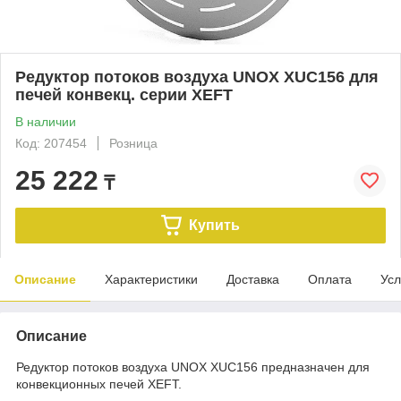
Редуктор потоков воздуха UNOX XUC156 для
печей конвекц. серии XEFT
В наличии
Код: 207454
Розница
25 222
₸
Купить
Описание
Характеристики
Доставка
Оплата
Усл
Описание
Редуктор потоков воздуха​ UNOX XUC156 предназначен для
конвекционных печей XEFT.