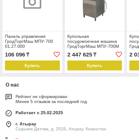
Панель управления
Купольная
Куп
ГродТоргМаш МПУ-700
посудомоечная машина
пос
01.27.000
ГродТоргМаш МПУ-700М
Гро
106 096
2 447 625
2 0
₸
₸
Купить
Купить
О нас
Рейтинг не сформирован
Менее 5 отзывов за последний год
Работает с 25.02.2025
г. Атырау
Сырыма Датова, д. 201Б, Атырау, Казахстан