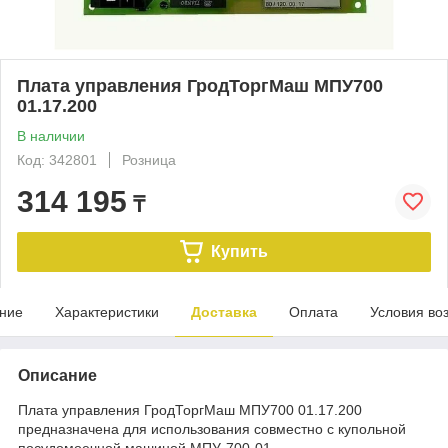
Плата управления ГродТоргМаш МПУ700
01.17.200
В наличии
Код: 342801
Розница
314 195
₸
Купить
ние
Характеристики
Доставка
Оплата
Условия во
Описание
Плата управления ГродТоргМаш МПУ700 01.17.200
предназначена для использования совместно с купольной
посудомоечной машиной МПУ-700-01