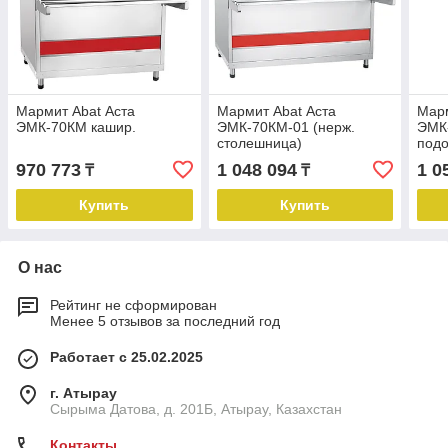
Мармит Abat Аста
Мармит Abat Аста
Марм
ЭМК-70КМ кашир.
ЭМК-70КМ-01 (нерж.
ЭМК
столешница)
под
970 773
1 048 094
1 0
₸
₸
Купить
Купить
О нас
Рейтинг не сформирован
Менее 5 отзывов за последний год
Работает с 25.02.2025
г. Атырау
Сырыма Датова, д. 201Б, Атырау, Казахстан
Контакты