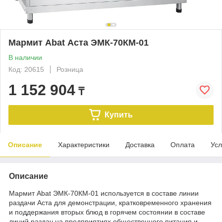
Мармит Abat Аста ЭМК-70КМ-01
В наличии
Код: 20615
Розница
1 152 904
₸
Купить
Описание
Характеристики
Доставка
Оплата
Усл
Описание
Мармит Abat ЭМК-70КМ-01 используется в составе линии
раздачи Аста для демонстрации, кратковременного хранения
и поддержания вторых блюд в горячем состоянии в составе
линий раздач на предприятиях общественного питания и