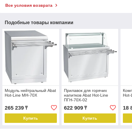
Все условия возврата
Подобные товары компании
Модуль нейтральный Abat
Прилавок для горячих
Комп
Hot-Line МН-70Х
напитков Abat Hot-Line
Hot-
ПГН-70Х-02
265 239
622 909
18 
₸
₸
Купить
Купить