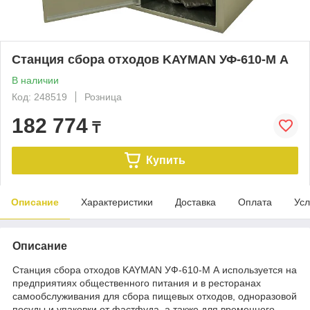
Станция сбора отходов KAYMAN УФ-610-М А
В наличии
Код: 248519
Розница
182 774
₸
Купить
Описание
Характеристики
Доставка
Оплата
Усл
Описание
Станция сбора отходов KAYMAN УФ-610-М А используется на
предприятиях общественного питания и в ресторанах
самообслуживания для сбора пищевых отходов, одноразовой
посуды и упаковки от фастфуда, а также для временного