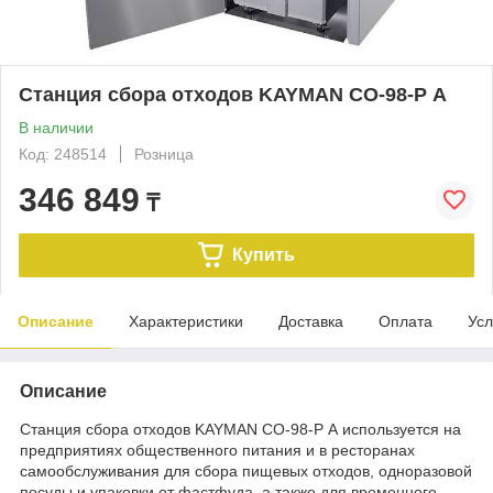
Станция сбора отходов KAYMAN СО-98-Р А
В наличии
Код: 248514
Розница
346 849
₸
Купить
Описание
Характеристики
Доставка
Оплата
Усл
Описание
Станция сбора отходов KAYMAN СО-98-Р А используется на
предприятиях общественного питания и в ресторанах
самообслуживания для сбора пищевых отходов, одноразовой
посуды и упаковки от фастфуда, а также для временного