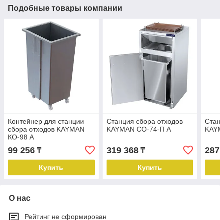
Подобные товары компании
Контейнер для станции
Станция сбора отходов
Стан
сбора отходов KAYMAN
KAYMAN СО-74-П А
KAY
КО-98 А
99 256
319 368
287
₸
₸
Купить
Купить
О нас
Рейтинг не сформирован