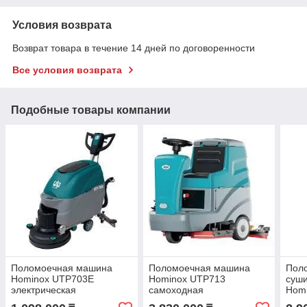
Условия возврата
Возврат товара в течение 14 дней по договоренности
Все условия возврата
Подобные товары компании
Поломоечная машина
Поломоечная машина
Пол
Hominox UTP703E
Hominox UTP713
суш
электрическая
самоходная
Hom
двухщеточная
сиде