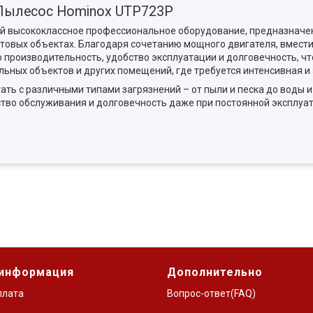
Пылесос Hominox UTP723P
высококлассное профессиональное оборудование, предназначенно
овых объектах. Благодаря сочетанию мощного двигателя, вместит
 производительность, удобство эксплуатации и долговечность, ч
ельных объектов и других помещений, где требуется интенсивная и
ть с различными типами загрязнений – от пыли и песка до воды и
ство обслуживания и долговечность даже при постоянной эксплуа
 информация
Дополнительно
плата
Вопрос-ответ(FAQ)