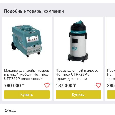
Подобные товары компании
Машина для мойки ковров
Промышленный пылесос
Про
и мягкой мебели Hominox
Hominox UTP723P с
Hom
UTP729P пластиковый
одним двигателем
трем
корпус
пластиковый корпус 32 л
из н
790 000
187 000
285
₸
₸
л
Купить
Купить
О нас