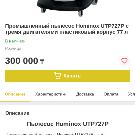
Промышленный пылесос Hominox UTP727P с
тремя двигателями пластиковый корпус 77 л
В наличии
Розница
300 000
₸
Купить
Описание
Характеристики
Доставка
Оплата
Усл
Описание
Пылесос Hominox UTP727P
Промышленный пылесос Hominox UTP727P – это