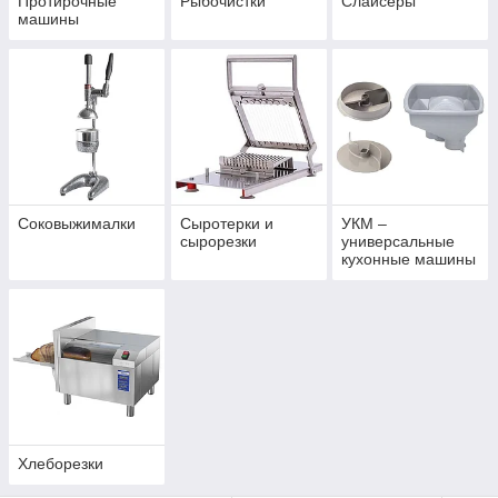
Протирочные
Рыбочистки
Слайсеры
машины
Соковыжималки
Сыротерки и
УКМ –
сырорезки
универсальные
кухонные машины
Хлеборезки