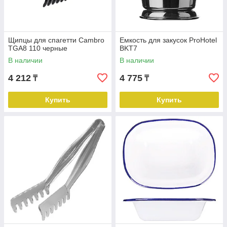
Щипцы для спагетти Cambro
Емкость для закусок ProHotel
TGA8 110 черные
BKT7
В наличии
В наличии
4 212
4 775
₸
₸
Купить
Купить