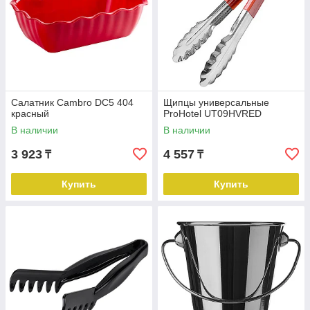
Салатник Cambro DC5 404
Щипцы универсальные
красный
ProHotel UT09HVRED
В наличии
В наличии
3 923
4 557
₸
₸
Купить
Купить