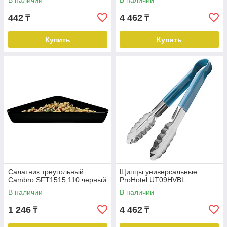
В наличии
В наличии
442
4 462
₸
₸
Купить
Купить
Салатник треугольный
Щипцы универсальные
Cambro SFT1515 110 черный
ProHotel UT09HVBL
В наличии
В наличии
1 246
4 462
₸
₸