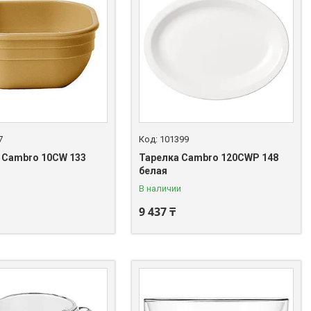
7
101399
 Cambro 10CW 133
Тарелка Cambro 120CWP 148
белая
В наличии
9 437 ₸