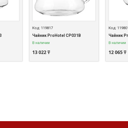
119817
11980
3
Чайник ProHotel CP031B
Чайник P
В наличии
В наличии
13 022 ₸
12 065 ₸