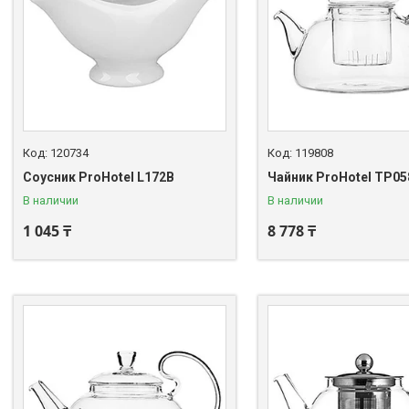
120734
119808
Соусник ProHotel L172B
Чайник ProHotel TP05
В наличии
В наличии
1 045 ₸
8 778 ₸