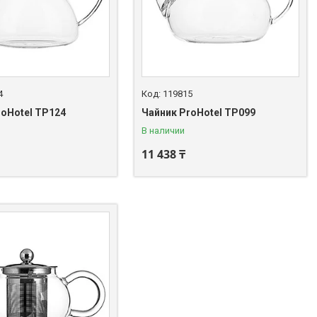
4
119815
roHotel TP124
Чайник ProHotel TP099
В наличии
11 438 ₸