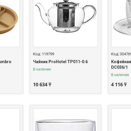
119799
30476
ambro
Чайник ProHotel TP011-0.6
Кофейная
DC036/1
В наличии
В наличии
10 634 ₸
4 116 ₸