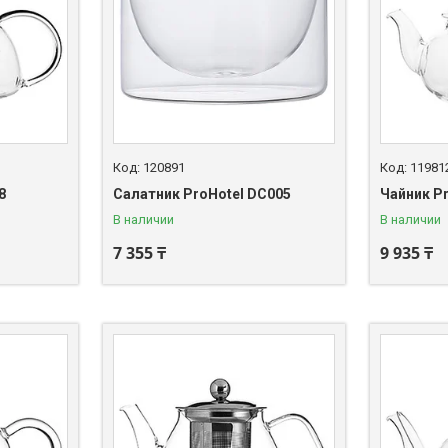
120891
11981
8
Салатник ProHotel DC005
Чайник P
В наличии
В наличии
7 355 ₸
9 935 ₸