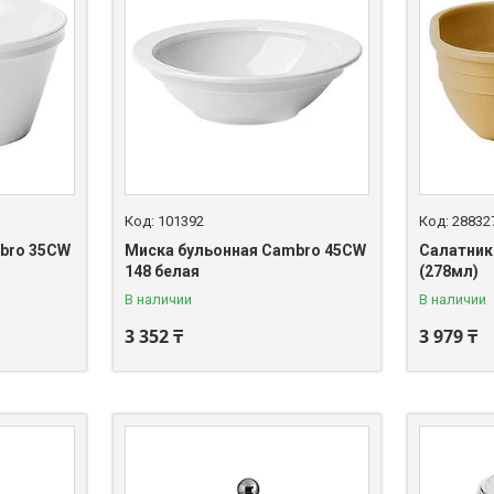
101392
28832
bro 35CW
Миска бульонная Cambro 45CW
Салатник
148 белая
(278мл)
В наличии
В наличии
3 352 ₸
3 979 ₸