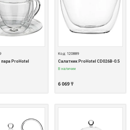
9
120889
 пара ProHotel
Салатник ProHotel CD026B-0.5
В наличии
6 069 ₸