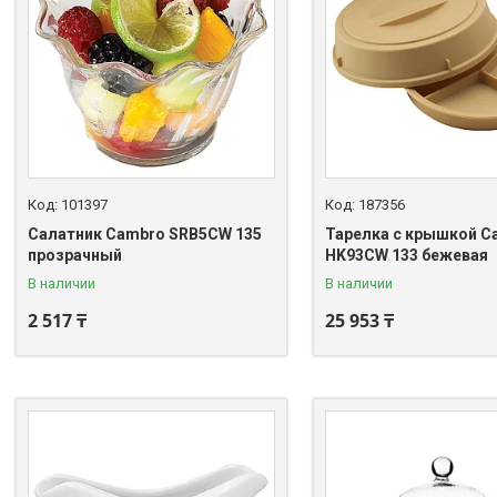
101397
187356
Салатник Cambro SRB5CW 135
Тарелка с крышкой C
прозрачный
HK93CW 133 бежевая
В наличии
В наличии
2 517 ₸
25 953 ₸