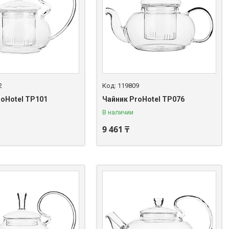
2
119809
roHotel TP101
Чайник ProHotel TP076
В наличии
9 461 ₸