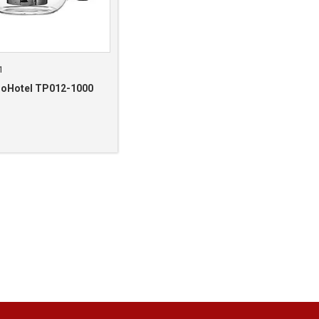
1
roHotel TP012-1000