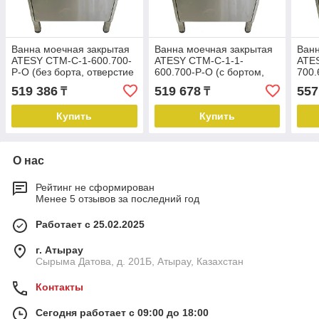
Ванна моечная закрытая
Ванна моечная закрытая
Ванн
ATESY СТМ-С-1-600.700-
ATESY СТМ-С-1-1-
ATE
Р-О (без борта, отверстие
600.700-Р-О (с бортом,
700.
под смеситель)
отверстие под смеситель)
отве
519 386
519 678
557
₸
₸
Купить
Купить
О нас
Рейтинг не сформирован
Менее 5 отзывов за последний год
Работает с 25.02.2025
г. Атырау
Сырыма Датова, д. 201Б, Атырау, Казахстан
Контакты
Сегодня работает с 09:00 до 18:00