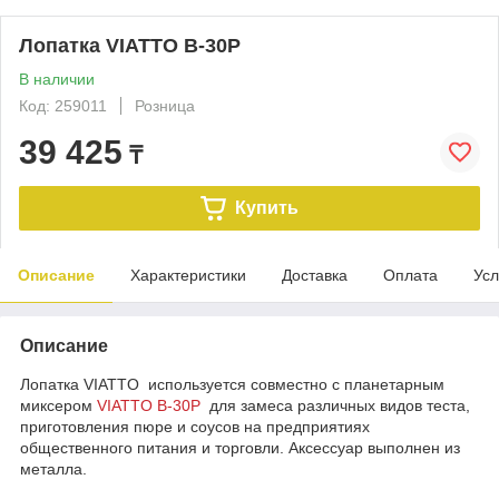
Лопатка VIATTO B-30P
В наличии
Код: 259011
Розница
39 425
₸
Купить
Описание
Характеристики
Доставка
Оплата
Усл
Описание
Лопатка VIATTO используется совместно с планетарным
миксером
VIATTO B-30P
для замеса различных видов теста,
приготовления пюре и соусов на предприятиях
общественного питания и торговли. Аксессуар выполнен из
металла.