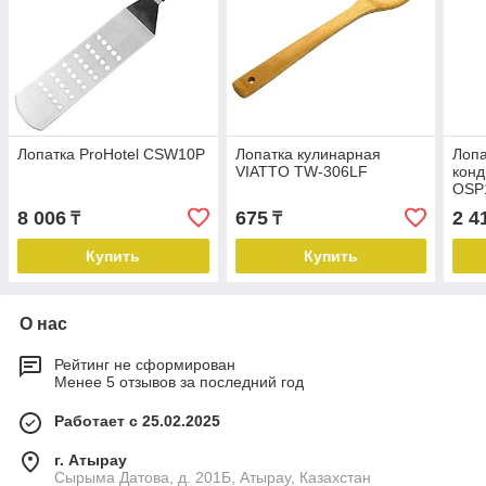
Лопатка ProHotel CSW10P
Лопатка кулинарная
Лопа
VIATTO TW-306LF
конд
OSP
8 006
675
2 4
₸
₸
Купить
Купить
О нас
Рейтинг не сформирован
Менее 5 отзывов за последний год
Работает с 25.02.2025
г. Атырау
Сырыма Датова, д. 201Б, Атырау, Казахстан