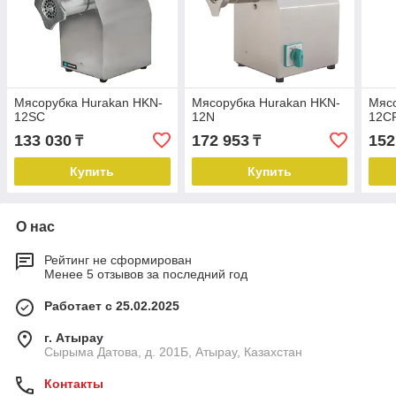
Мясорубка Hurakan HKN-
Мясорубка Hurakan HKN-
Мясо
12SC
12N
12C
133 030
172 953
152
₸
₸
Купить
Купить
О нас
Рейтинг не сформирован
Менее 5 отзывов за последний год
Работает с 25.02.2025
г. Атырау
Сырыма Датова, д. 201Б, Атырау, Казахстан
Контакты