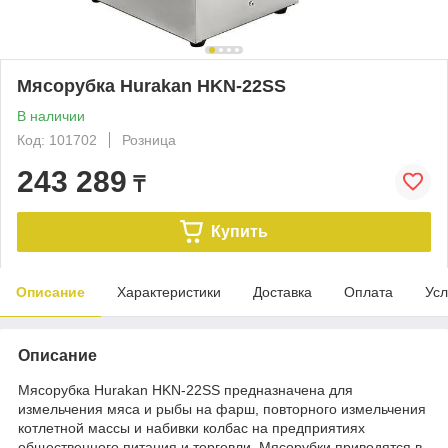
Мясорубка Hurakan HKN-22SS
В наличии
Код: 101702
Розница
243 289
₸
Купить
Описание
Характеристики
Доставка
Оплата
Усл
Описание
Мясорубка Hurakan HKN-22SS предназначена для
измельчения мяса и рыбы на фарш, повторного измельчения
котлетной массы и набивки колбас на предприятиях
общественного питания и торговли. Мясорубки приводятся в