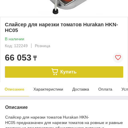
Слайсер для нарезки томатов Hurakan HKN-
HC05
В наличии
Код: 122249
Розница
66 053
₸
Купить
Описание
Характеристики
Доставка
Оплата
Усл
Описание
Слайсер для нарезки томатов Hurakan HKN-
HC05 предназначен для нарезки томатов на ровные и равные
ломтики на предприятиях общественного питания и