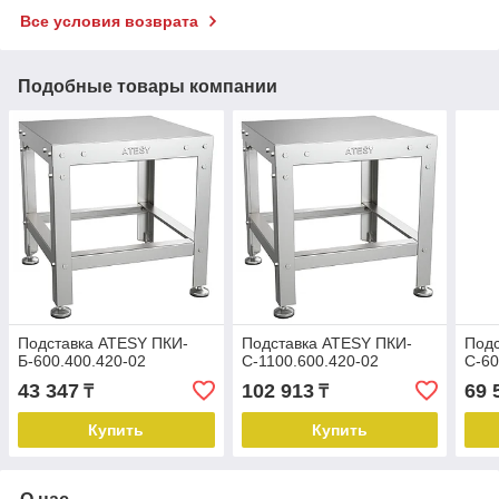
Все условия возврата
Подобные товары компании
Подставка ATESY ПКИ-
Подставка ATESY ПКИ-
Подс
Б-600.400.420-02
С-1100.600.420-02
С-60
43 347
102 913
69 
₸
₸
Купить
Купить