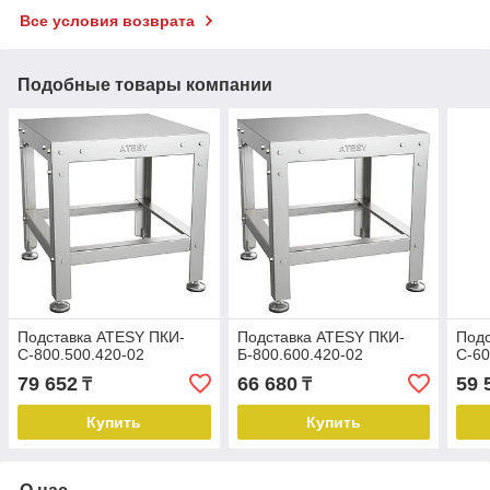
Все условия возврата
Подобные товары компании
Подставка ATESY ПКИ-
Подставка ATESY ПКИ-
Подс
С-800.500.420-02
Б-800.600.420-02
С-60
79 652
66 680
59 
₸
₸
Купить
Купить