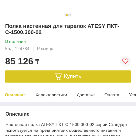
Полка настенная для тарелок ATESY ПКТ-
С-1500.300-02
В наличии
Код: 124784
Розница
85 126
₸
Купить
Описание
Характеристики
Доставка
Оплата
Усл
Описание
Настенная​ полка ATESY ПКТ-С-1500.300-02 серии Стандарт
используется на предприятиях общественного питания и
торговли для хранения и сушки в естественных условиях