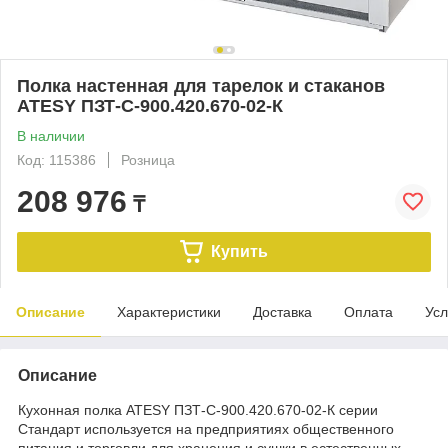
Полка настенная для тарелок и стаканов
ATESY ПЗТ-С-900.420.670-02-К
В наличии
Код: 115386
Розница
208 976
₸
Купить
Описание
Характеристики
Доставка
Оплата
Усл
Описание
Кухонная​ полка ATESY ПЗТ-С-900.420.670-02-К серии
Стандарт используется на предприятиях общественного
питания и торговли для хранения и сушки в естественных