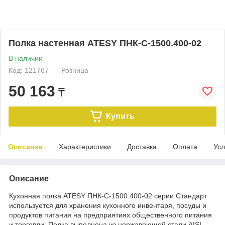
Полка настенная ATESY ПНК-С-1500.400-02
В наличии
Код: 121767
Розница
50 163
₸
Купить
Описание
Характеристики
Доставка
Оплата
Усл
Описание
Кухонная​ полка ATESY ПНК-С-1500.400-02 серии Стандарт
используется для хранения кухонного инвентаря, посуды и
продуктов питания на предприятиях общественного питания
и торговли. Полка выполнена из нержавеющей стали AISI