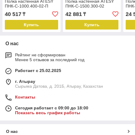
Полка настенная ATESY
Полка настенная ATESY
Полк
ПНК-С-1000.400-02-П
ПНК-С-1500.300-02
ПНК-
40 517
42 881
24 
₸
₸
Купить
Купить
О нас
Рейтинг не сформирован
Менее 5 отзывов за последний год
Работает с 25.02.2025
г. Атырау
Сырыма Датова, д. 201Б, Атырау, Казахстан
Контакты
Сегодня работает с 09:00 до 18:00
Показать весь график работы
О нас