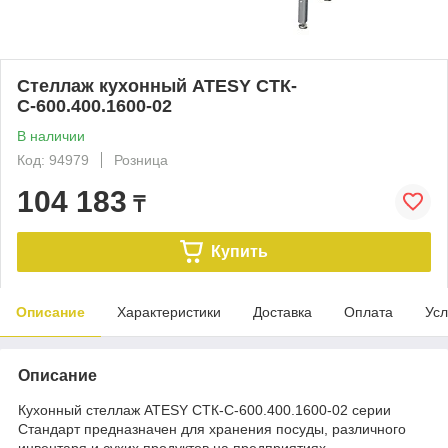
Стеллаж кухонный ATESY СТК-
С-600.400.1600-02
В наличии
Код: 94979
Розница
104 183
₸
Купить
Описание
Характеристики
Доставка
Оплата
Усл
Описание
Кухонный стеллаж ATESY СТК-С-600.400.1600-02 серии
Стандарт предназначен для хранения посуды, различного
инвентаря и сухих продуктов на предприятиях