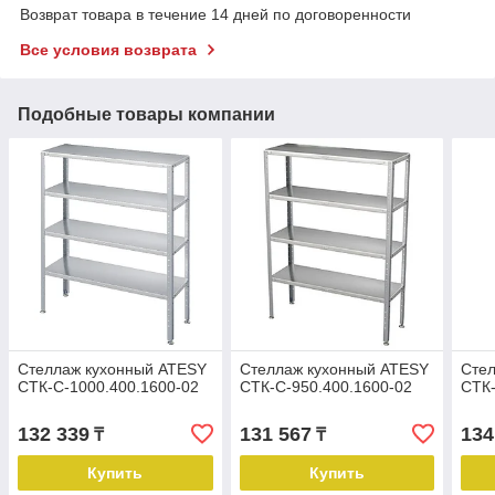
Возврат товара в течение 14 дней по договоренности
Все условия возврата
Подобные товары компании
Стеллаж кухонный ATESY
Стеллаж кухонный ATESY
Сте
СТК-С-1000.400.1600-02
СТК-С-950.400.1600-02
СТК-
132 339
131 567
134
₸
₸
Купить
Купить