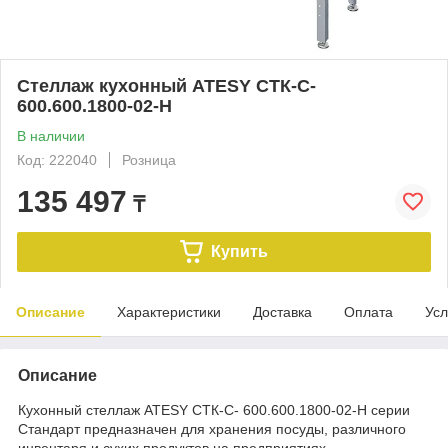
Стеллаж кухонный ATESY СТК-С-
600.600.1800-02-Н
В наличии
Код: 222040
Розница
135 497
₸
Купить
Описание
Характеристики
Доставка
Оплата
Усл
Описание
Кухонный стеллаж ATESY СТК-С- 600.600.1800-02-Н серии
Стандарт предназначен для хранения посуды, различного
инвентаря и сухих продуктов на предприятиях