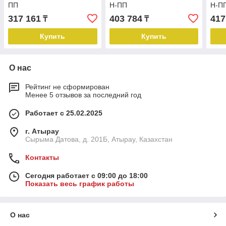
ПП
Н-ПП
Н-П
317 161
403 784
417
₸
₸
Купить
Купить
О нас
Рейтинг не сформирован
Менее 5 отзывов за последний год
Работает с 25.02.2025
г. Атырау
Сырыма Датова, д. 201Б, Атырау, Казахстан
Контакты
Сегодня работает с 09:00 до 18:00
Показать весь график работы
О нас