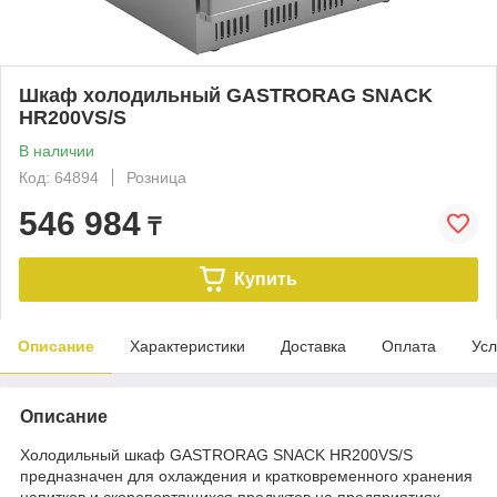
Шкаф холодильный GASTRORAG SNACK
HR200VS/S
В наличии
Код: 64894
Розница
546 984
₸
Купить
Описание
Характеристики
Доставка
Оплата
Усл
Описание
Холодильный шкаф GASTRORAG SNACK HR200VS/S
предназначен для охлаждения и кратковременного хранения
напитков и скоропортящихся продуктов на предприятиях