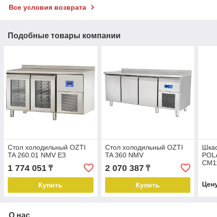
Все условия возврата
Подобные товары компании
Стол холодильный OZTI
Стол холодильный OZTI
Шка
TA 260.01 NMV E3
TA 360 NMV
POLA
CM1
1 774 051
2 070 387
₸
₸
Цен
Купить
Купить
О нас