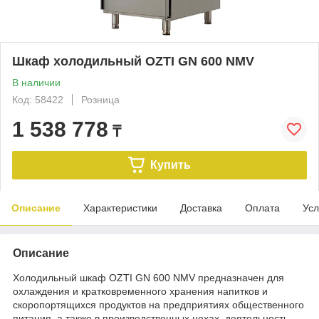
Шкаф холодильный OZTI GN 600 NMV
В наличии
Код: 58422
Розница
1 538 778
₸
Купить
Описание
Характеристики
Доставка
Оплата
Усл
Описание
Холодильный шкаф OZTI GN 600 NMV предназначен для
охлаждения и кратковременного хранения напитков и
скоропортящихся продуктов на предприятиях общественного
питания, а также в производственных цехах, деятельность