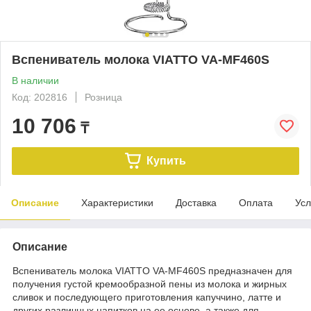
Вспениватель молока VIATTO VA-MF460S
В наличии
Код: 202816
Розница
10 706
₸
Купить
Описание
Характеристики
Доставка
Оплата
Усл
Описание
Вспениватель молока VIATTO VA-MF460S предназначен для
получения густой кремообразной пены из молока и жирных
сливок и последующего приготовления капуччино, латте и
других различных напитков на ее основе, а также для