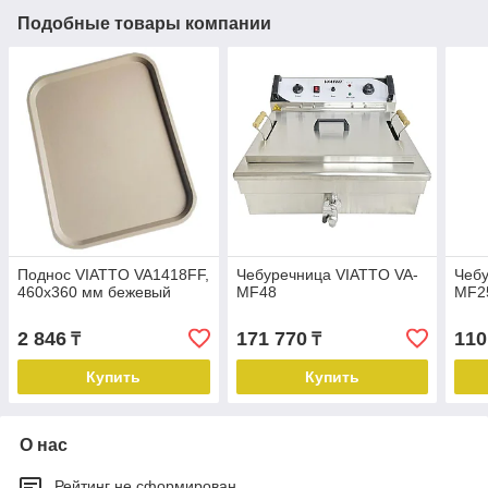
Подобные товары компании
Поднос VIATTO VA1418FF,
Чебуречница VIATTO VA-
Чебу
460х360 мм бежевый
MF48
MF2
2 846
171 770
110
₸
₸
Купить
Купить
О нас
Рейтинг не сформирован