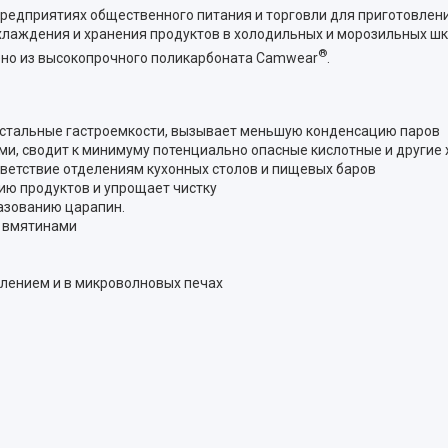
предприятиях общественного питания и торговли для приготовлен
хлаждения и хранения продуктов в холодильных и морозильных шк
®
ено из высокопрочного поликарбоната Camwear
.
 стальные гастроемкости, вызывает меньшую конденсацию паров
ми, сводит к минимуму потенциально опасные кислотные и другие
тветствие отделениям кухонных столов и пищевых баров
ию продуктов и упрощает чистку
азованию царапин.
я вмятинами
плением и в микроволновых печах