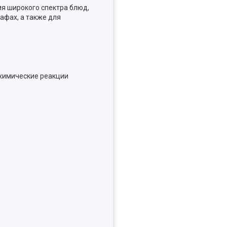
ия широкого спектра блюд,
афах, а также для
 химические реакции