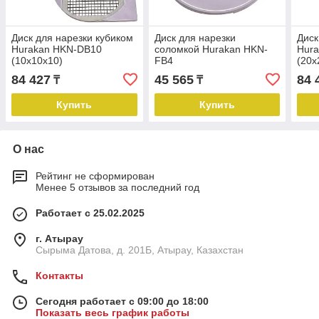
Диск для нарезки кубиком
Диск для нарезки
Диск
Hurakan HKN-DB10
соломкой Hurakan HKN-
Hur
(10x10x10)
FB4
(20x
84 427
45 565
84 
₸
₸
Купить
Купить
О нас
Рейтинг не сформирован
Менее 5 отзывов за последний год
Работает с 25.02.2025
г. Атырау
Сырыма Датова, д. 201Б, Атырау, Казахстан
Контакты
Сегодня работает с 09:00 до 18:00
Показать весь график работы