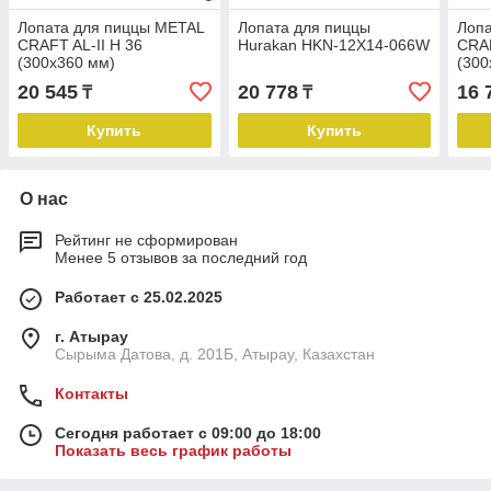
Лопата для пиццы METAL
Лопата для пиццы
Лоп
CRAFT AL-II H 36
Hurakan HKN-12X14-066W
CRAF
(300x360 мм)
(300
20 545
20 778
16 
₸
₸
Купить
Купить
О нас
Рейтинг не сформирован
Менее 5 отзывов за последний год
Работает с 25.02.2025
г. Атырау
Сырыма Датова, д. 201Б, Атырау, Казахстан
Контакты
Сегодня работает с 09:00 до 18:00
Показать весь график работы