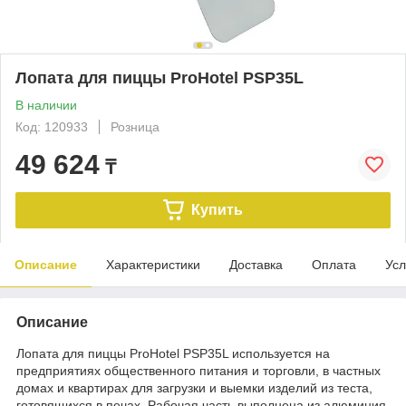
Лопата для пиццы ProHotel PSP35L
В наличии
Код: 120933
Розница
49 624
₸
Купить
Описание
Характеристики
Доставка
Оплата
Усл
Описание
Лопата для пиццы​ ProHotel PSP35L используется на
предприятиях общественного питания и торговли, в частных
домах и квартирах для загрузки и выемки изделий из теста,
готовящихся в печах. Рабочая часть выполнена из алюминия,