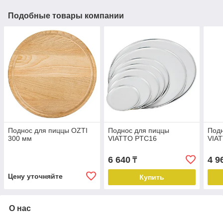
Подобные товары компании
Поднос для пиццы OZTI
Поднос для пиццы
Подн
300 мм
VIATTO PTC16
VIA
6 640
4 9
₸
Цену уточняйте
Купить
О нас