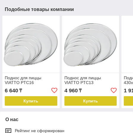
Подобные товары компании
Поднос для пиццы
Поднос для пиццы
Под
VIATTO PTC16
VIATTO PTC13
430х
6 640
4 960
1 9
₸
₸
Купить
Купить
О нас
Рейтинг не сформирован