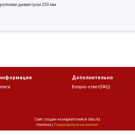
арелками диаметром 250 мм.
 информация
Дополнительно
плата
Вопрос-ответ(FAQ)
Сайт создан на маркетплейсе
Satu.kz
Hominox |
Пожаловаться на контент