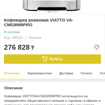
Кофеварка рожковая VIATTO VA-
CMG8999PRO
В наличии
Код: 195015
Розница
276 828
₸
Купить
Описание
Характеристики
Доставка
Оплата
Усл
Описание
Кофеварка VIATTOVA-CMG8999PRO используется на
предприятиях общественного питания и торговли, в офисах и
гостиницах для приготовления свежего кофе или нагрева