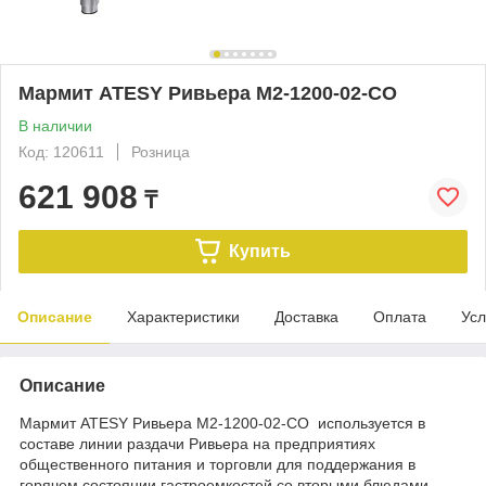
Мармит ATESY Ривьера М2-1200-02-СО
В наличии
Код: 120611
Розница
621 908
₸
Купить
Описание
Характеристики
Доставка
Оплата
Усл
Описание
Мармит ATESY Ривьера М2-1200-02-СО используется в
составе линии раздачи Ривьера на предприятиях
общественного питания и торговли для поддержания в
горячем состоянии гастроемкостей со вторыми блюдами,