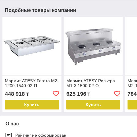
Подобные товары компании
Мармит ATESY Регата М2-
Мармит ATESY Ривьера
Мар
1200-1540-02-П
М1-3.1500-02-О
М2-
448 918
625 196
784
₸
₸
Купить
Купить
О нас
Рейтинг не сформирован