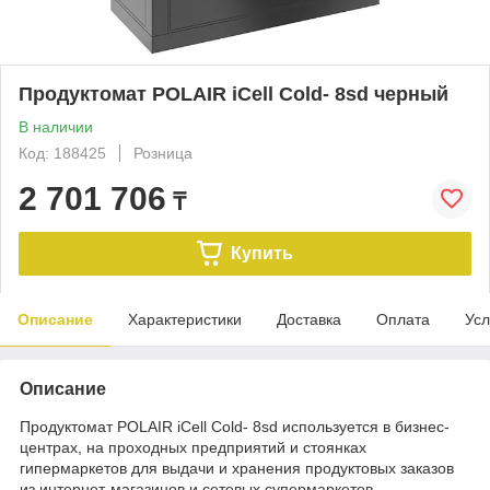
Продуктомат POLAIR iCell Cold- 8sd черный
В наличии
Код: 188425
Розница
2 701 706
₸
Купить
Описание
Характеристики
Доставка
Оплата
Усл
Описание
Продуктомат POLAIR iCell Cold- 8sd используется в бизнес-
центрах, на проходных предприятий и стоянках
гипермаркетов для выдачи и хранения продуктовых заказов
из интернет-магазинов и сетевых супермаркетов.