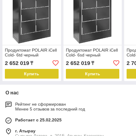
Продуктомат POLAIR iCell
Продуктомат POLAIR iCell
Прод
Cold- 6td черный
Cold- 6sd черный
Cold
2 652 019
2 652 019
2 7
₸
₸
Купить
Купить
О нас
Рейтинг не сформирован
Менее 5 отзывов за последний год
Работает с 25.02.2025
г. Атырау
Сырыма Датова, д. 201Б, Атырау, Казахстан