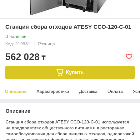
Станция сбора отходов ATESY ССО-120-С-01
В наличии
Код: 219981
Розница
562 028
₸
Купить
Описание
Характеристики
Доставка
Оплата
Усл
Описание
Станция сбора отходов ATESY ССО-120-С-01 используется
на предприятиях общественного питания и в ресторанах
самообслуживания для сбора пищевых отходов, одноразовой
посуды и упаковки от фастфуда, а также для временного