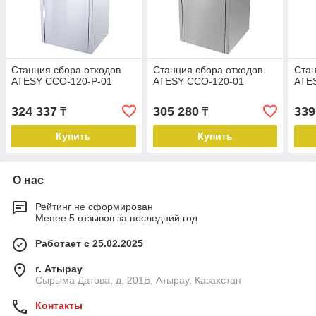
Станция сбора отходов
Станция сбора отходов
Стан
ATESY ССО-120-Р-01
ATESY ССО-120-01
ATE
324 337
305 280
339
₸
₸
Купить
Купить
О нас
Рейтинг не сформирован
Менее 5 отзывов за последний год
Работает с 25.02.2025
г. Атырау
Сырыма Датова, д. 201Б, Атырау, Казахстан
Контакты